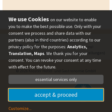
on our website to enable
you to make the best possible use. Only with your
consent we process and share data with our
partners (also in third countries) according to our
Kontakt
⋅
instagram
⋅
privacy policy for the purposes:
Analytics,
facebook
- Urlaub in MV - folgen Sie uns!
⋅
Impressum
⋅
Datenschutz
(Zustimmungseinstellungen)
Translation, Maps
. We thank you for your
consent. You can revoke your consent at any time
with effect for the future.
© 2026
Kloster Hotel- und Gastronomie GmbH
essential services only
mvp.de
- Urlaub in
accept & proceed
Mecklenburg-Vorpommern
Customize
...